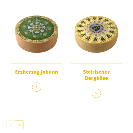
Erzherzog Johann
Steirischer
Bergkäse
>
>
<
>